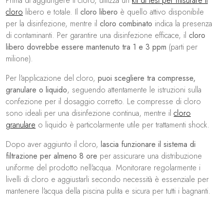
Prima di aggiungere il cloro, utilizza un
kit di test per misurare il
cloro
libero e totale. Il
cloro libero
è quello attivo disponibile
per la disinfezione, mentre il
cloro combinato
indica la presenza
di contaminanti. Per garantire una disinfezione efficace, il
cloro
libero dovrebbe essere mantenuto tra 1 e 3 ppm
(parti per
milione).
Per l'applicazione del cloro,
puoi scegliere tra compresse,
granulare o liquido
, seguendo attentamente le istruzioni sulla
confezione per il dosaggio corretto. Le compresse di cloro
sono ideali per una disinfezione continua, mentre il
cloro
granulare
o liquido è particolarmente utile per trattamenti shock.
Dopo aver aggiunto il cloro,
lascia funzionare il sistema di
filtrazione per almeno 8 ore
per assicurare una distribuzione
uniforme del prodotto nell'acqua. Monitorare regolarmente i
livelli di cloro e aggiustarli secondo necessità è essenziale per
mantenere l'acqua della piscina pulita e sicura per tutti i bagnanti.