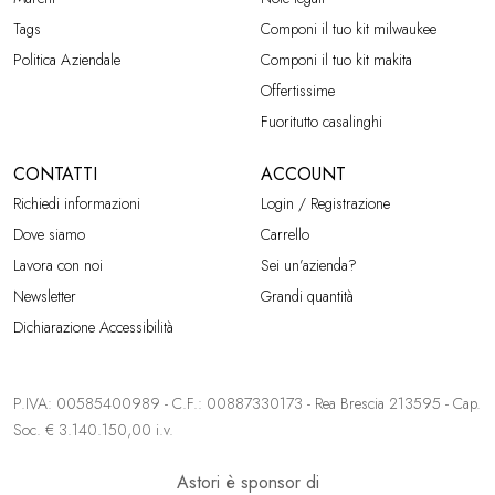
Tags
Componi il tuo kit milwaukee
Politica Aziendale
Componi il tuo kit makita
Offertissime
Fuoritutto casalinghi
CONTATTI
ACCOUNT
Richiedi informazioni
Login / Registrazione
Dove siamo
Carrello
Lavora con noi
Sei un’azienda?
Newsletter
Grandi quantità
Dichiarazione Accessibilità
P.IVA: 00585400989 - C.F.: 00887330173 - Rea Brescia 213595 - Cap.
Soc. € 3.140.150,00 i.v.
Astori è sponsor di