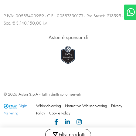
P.IVA: 00585400989 - C.F.: 00887330173 - Rea Brescia 213595 - Cap.
Soc. € 3.140.150,00 i.v.
Astori è sponsor di
© 2026
Astori S.p.A
- Tutti i diritti sono riservati
Whistleblowing
Normative Whistleblowing
Privacy
Digital
Policy
Cookie Policy
Marketing
Filtra prodotti