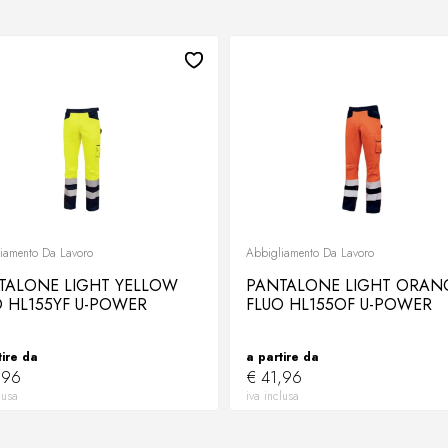
iamento Da Lavoro
Abbigliamento Da Lavoro
TALONE LIGHT YELLOW
PANTALONE LIGHT ORAN
O HL155YF U-POWER
FLUO HL155OF U-POWER
tire da
a partire da
,96
€ 41,96
lusa
iva inclusa