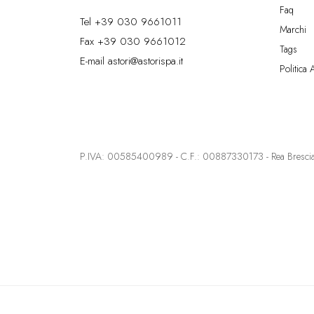
Faq
Tel
+39 030 9661011
Marchi
Fax +39 030 9661012
Tags
E-mail
astori@astorispa.it
Politica 
P.IVA: 00585400989 - C.F.: 00887330173 - Rea Brescia 