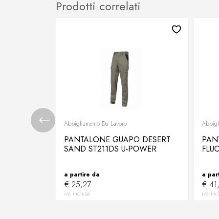
Prodotti correlati
Abbigliamento Da Lavoro
Abbigl
PANTALONE GUAPO DESERT
PAN
SAND ST211DS U-POWER
FLU
a partire da
a par
€ 25,27
€ 41
iva inclusa
iva inc