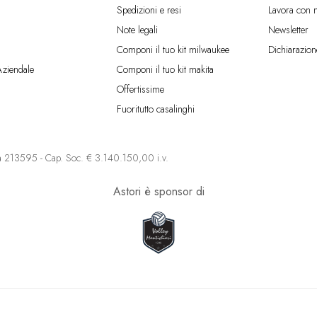
Spedizioni e resi
Lavora con n
Note legali
Newsletter
Componi il tuo kit milwaukee
Dichiarazion
Aziendale
Componi il tuo kit makita
Offertissime
Fuoritutto casalinghi
213595 - Cap. Soc. € 3.140.150,00 i.v.
Astori è sponsor di