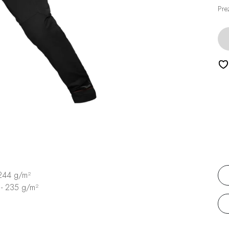
Pre
 244 g/m²
 - 235 g/m²