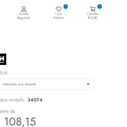
0
0
Accedi
I tuoi
Carrello
Registrati
Preferiti
€ 0,00
GLIA
dice modello:
34074
artire da
 108,15