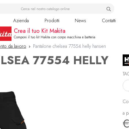
Azienda
Prodotti
News
Contatti
Crea il tuo Kit Makita
Componi il tuo kit Makita con corpo macchina e batteria
nto da lavoro
Pantalone chelsea 77554 helly hansen
LSEA 77554 HELLY
TA
Co
a p
€