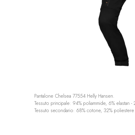
Pantalone Chelsea 77554 Helly Hansen.
Tessuto principale: 94% poliammide, 6% elastan -
Tessuto secondario: 68% cotone, 32% poliestere