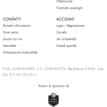
Offertissime
Fuoritutto casalinghi
CONTATTI
ACCOUNT
Richiedi informazioni
Login / Registrazione
Dove siamo
Carrello
Lavora con noi
Sei un’azienda?
Newsletter
Grandi quantità
Dichiarazione Accessibilità
P.IVA: 00585400989 - C.F.: 00887330173 - Rea Brescia 213595 - Cap.
Soc. € 3.140.150,00 i.v.
Astori è sponsor di