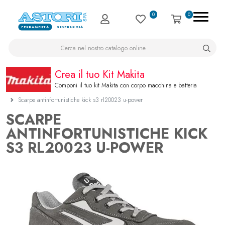
0
0
FERRAMENTA
SIDERURGIA
Crea il tuo Kit Makita
Componi il tuo kit Makita con corpo macchina e batteria
Scarpe antinfortunistiche kick s3 rl20023 u-power
SCARPE
ANTINFORTUNISTICHE KICK
S3 RL20023 U-POWER