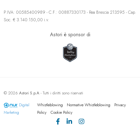
P.IVA: 00585400989 - C.F.: 00887330173 - Rea Brescia 213595 - Cap.
Soc. € 3.140.150,00 i.v.
Astori è sponsor di
© 2026
Astori S.p.A
- Tutti i diritti sono riservati
Whistleblowing
Normative Whistleblowing
Privacy
Digital
Policy
Cookie Policy
Marketing