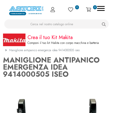
0
0
FERRAMENTA
SIDERURGIA
Crea il tuo Kit Makita
Componi il tuo kit Makita con corpo macchina e batteria
Maniglione antipanico emergenza idea 9414000505 iseo
MANIGLIONE ANTIPANICO
EMERGENZA IDEA
9414000505 ISEO