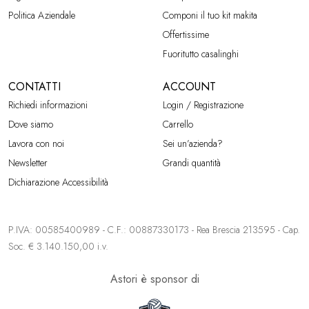
Politica Aziendale
Componi il tuo kit makita
Offertissime
Fuoritutto casalinghi
CONTATTI
ACCOUNT
Richiedi informazioni
Login / Registrazione
Dove siamo
Carrello
Lavora con noi
Sei un’azienda?
Newsletter
Grandi quantità
Dichiarazione Accessibilità
P.IVA: 00585400989 - C.F.: 00887330173 - Rea Brescia 213595 - Cap.
Soc. € 3.140.150,00 i.v.
Astori è sponsor di