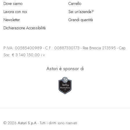
Dove siamo
Carrello
Lavora con noi
Sei un’azienda?
Newsletter
Grandi quantità
Dichiarazione Accessibilità
P.IVA: 00585400989 - C.F.: 00887330173 - Rea Brescia 213595 - Cap.
Soc. € 3.140.150,00 i.v.
Astori è sponsor di
© 2026
Astori S.p.A
- Tutti i diritti sono riservati